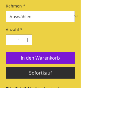
Rahmen
*
Anzahl
*
In den Warenkorb
Sofortkauf
Die Schildkröte hat schon
alles gesehen. Wirklich alles.
Aber das heißt nicht, dass
sie nicht jedes Mal weniger
wütend werden würde. Sie
Technische Daten
wandert durch den